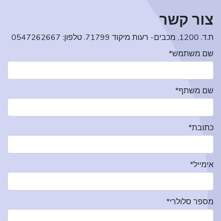
צור קשר
ת.ד. 1200, מכבים- רעות מיקוד 71799. טלפון: 0547262667
שם משתמש*
שם משתף*
כתובת*
אימייל*
מספר סלולרי*